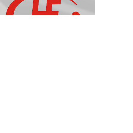
Iniciar sesión
NUEVOS Tel
11-4925-6668
/
11-4921-9249
/
11-4925-0616